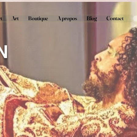
t
Art
Boutique
A propos
Blog
Contact
N