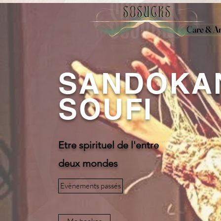
Care & Ar
SANDOKA
SOUFI
Etre spirituel de l'entre
deux mondes
Evènements passés