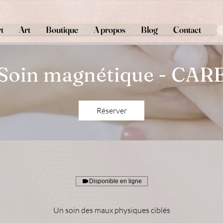
t
Art
Boutique
A propos
Blog
Contact
Soin magnétique - CAR
Réserver
Disponible en ligne
Un soin des maux physiques ciblés