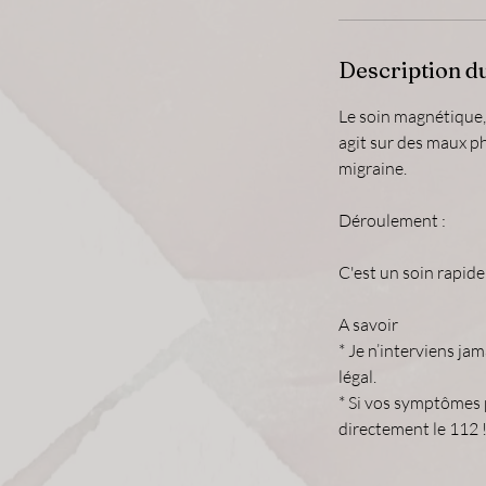
Description d
Le soin magnétique,
agit sur des maux ph
migraine.
Déroulement :
C'est un soin rapide 
A savoir
* Je n’interviens ja
légal.
* Si vos symptômes p
directement le 112 